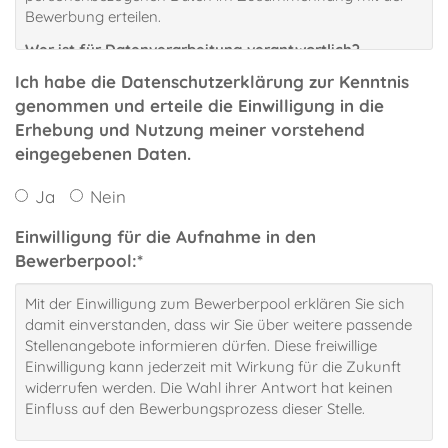
Bewerbung erteilen.
Wer ist für Datenverarbeitung verantwortlich?
Verantwortlicher im Sinne des Datenschutzrecht ist die
Ich habe die Datenschutzerklärung zur Kenntnis
Rahmer Dienstleistungen GmbH
genommen und erteile die Einwilligung in die
Industriestraße 16
Erhebung und Nutzung meiner vorstehend
90441 Nürnberg
eingegebenen Daten.
Sie finden weitere Informationen zu unserem
Unternehmen, Angaben zu den vertretungsberechtigten
Ja
Nein
Personen und auch weitere Kontaktmöglichkeiten in
unserem Impressum unserer Internetseite:
Einwilligung für die Aufnahme in den
https://dienstleistungen.rahmer.de/impressum
Bewerberpool:
*
Welche Daten von Ihnen werden von uns verarbeitet?
Und zu welchen Zwecken?
Mit der Einwilligung zum Bewerberpool erklären Sie sich
Wir verarbeiten die Daten, die Sie uns im Zusammenhang
damit einverstanden, dass wir Sie über weitere passende
mit Ihrer Bewerbung zugesendet haben, um Ihre Eignung
Stellenangebote informieren dürfen. Diese freiwillige
für die Stelle (oder ggf. andere offene Positionen in
Einwilligung kann jederzeit mit Wirkung für die Zukunft
unseren Unternehmen) zu prüfen und das
widerrufen werden. Die Wahl ihrer Antwort hat keinen
Bewerbungsverfahren durchzuführen.
Einfluss auf den Bewerbungsprozess dieser Stelle.
Auf welcher rechtlichen Grundlage basiert das?