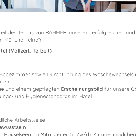
e Teil des Teams von RAHMER, unserem erfolgreichen un
 in München eine*n
(Vollzeit, Teilzeit)
 Badezimmer sowie Durchführung des Wäschewechsels 
luren
ne
und einem gepflegten
Erscheinungsbild
für unsere G
ngs- und Hygienestandards im Hotel
dliche Arbeitsweise
ewusstsein
t, Housekeeping Mitarbeiter
(m/w/d),
Zimmermädche