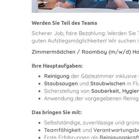
Werden Sie Teil des Teams
Sicherer Job, faire Bezahlung: Werden Si
guten Aufstiegsmöglichkeiten! Wir suchen
Zimmermädchen / Roomboy (m/w/d) Hotel 
Ihre Hauptaufgaben:
Reinigung
der Gästezimmer inklusive
Staubsaugen
und
Staubwischen
in F
Sicherstellung von
S
auberkeit, Hygie
Anwendung der vorgegebenen Reinigu
Das bringen Sie mit:
Selbstständige, zuverlässige und grün
Teamfähigkeit
und
Verantwortungsb
Erste Erfahrungen als
Reinigungskraf