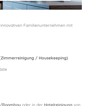
d innovativen Familienunternehmen mit
(
Zimmerreinigung / Housekeeping)
äste
n/Roomboy
oder in der
Hotelreinigung
von