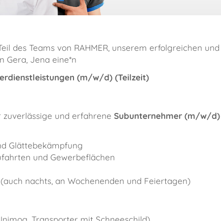
e Teil des Teams von RAHMER, unserem erfolgreichen un
in Gera, Jena eine*n
dienstleistungen (m/w/d) (Teilzeit)
 zuverlässige und erfahrene
Subunternehmer (m/w/d)
nd Glättebekämpfung
Zufahrten und Gewerbeflächen
g (auch nachts, an Wochenenden und Feiertagen)
Unimog, Transporter mit Schneeschild)