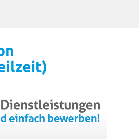
on
ilzeit)